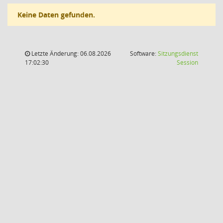
Keine Daten gefunden.
Letzte Änderung: 06.08.2026
Software:
Sitzungsdienst
(Wird in
17:02:30
Session