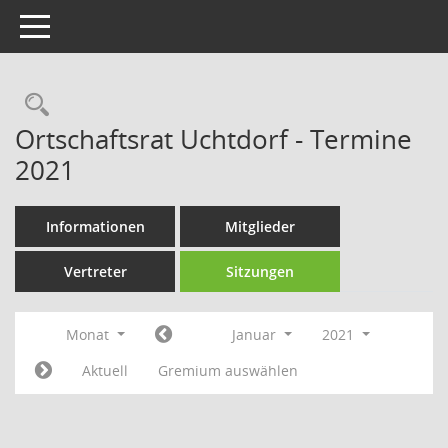
Toggle navigation
Rechercheauswahl
Ortschaftsrat Uchtdorf - Termine
2021
Informationen
Mitglieder
Vertreter
Sitzungen
Monat
Januar
2021
Aktuell
Gremium auswählen