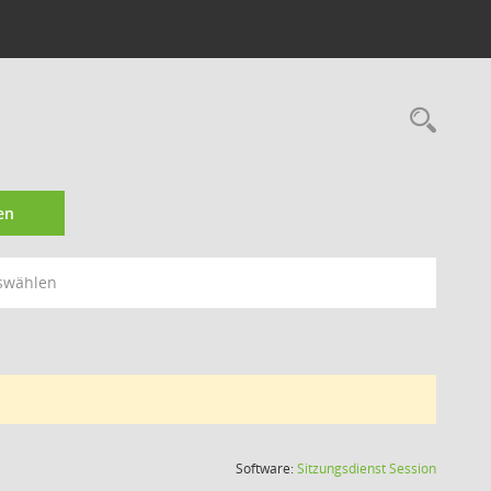
Rec
en
swählen
(Wird in
Software:
Sitzungsdienst
Session