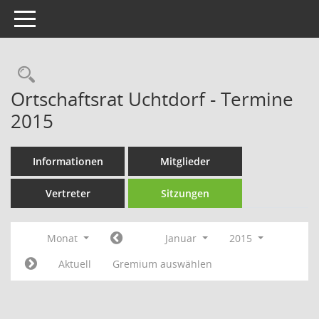
Toggle navigation
Rechercheauswahl
Ortschaftsrat Uchtdorf - Termine
2015
Informationen
Mitglieder
Vertreter
Sitzungen
Monat
Januar
2015
Aktuell
Gremium auswählen