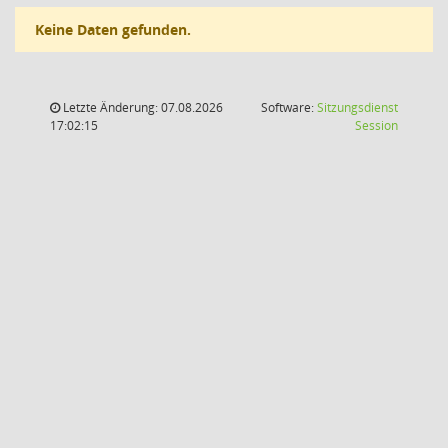
Keine Daten gefunden.
Letzte Änderung: 07.08.2026
Software:
Sitzungsdienst
(Wird in
17:02:15
Session