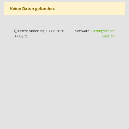
Keine Daten gefunden.
Letzte Änderung: 07.08.2026
Software:
Sitzungsdienst
(Wird in
17:02:15
Session