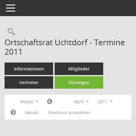
Toggle navigation
Rechercheauswahl
Ortschaftsrat Uchtdorf - Termine
2011
Informationen
Mitglieder
Vertreter
Sitzungen
Monat
April
2011
Aktuell
Gremium auswählen