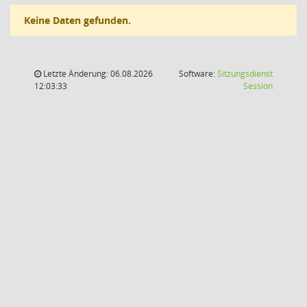
Keine Daten gefunden.
Letzte Änderung: 06.08.2026
Software:
Sitzungsdienst
(Wird in
12:03:33
Session