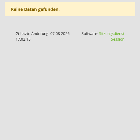
Keine Daten gefunden.
Letzte Änderung: 07.08.2026
Software:
Sitzungsdienst
(Wird in
17:02:15
Session