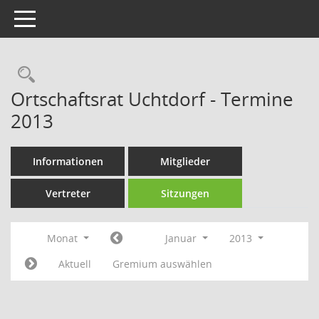
Toggle navigation
Rechercheauswahl
Ortschaftsrat Uchtdorf - Termine
2013
Informationen
Mitglieder
Vertreter
Sitzungen
Monat
Januar
2013
Aktuell
Gremium auswählen