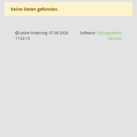
Keine Daten gefunden.
Letzte Änderung: 07.08.2026
Software:
Sitzungsdienst
(Wird in
17:02:15
Session