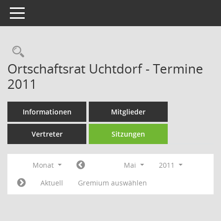
Toggle navigation
Rechercheauswahl
Ortschaftsrat Uchtdorf - Termine
2011
Informationen
Mitglieder
Vertreter
Sitzungen
Monat
Mai
2011
Aktuell
Gremium auswählen