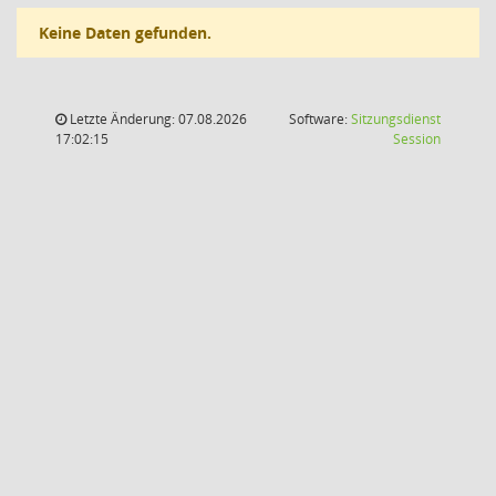
Keine Daten gefunden.
Letzte Änderung: 07.08.2026
Software:
Sitzungsdienst
(Wird in
17:02:15
Session