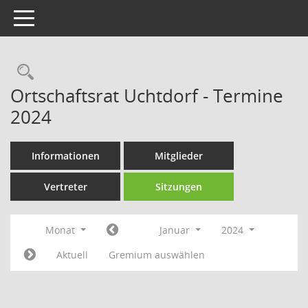
Toggle navigation
Rechercheauswahl
Ortschaftsrat Uchtdorf - Termine
2024
Informationen
Mitglieder
Vertreter
Sitzungen
Monat
Januar
2024
Aktuell
Gremium auswählen