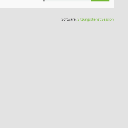
(Wird in
Software:
Sitzungsdienst
Session