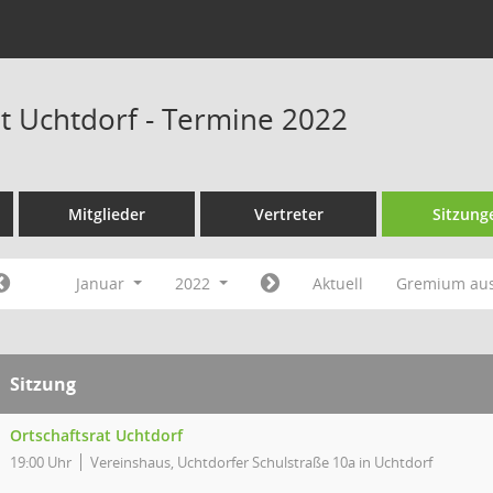
at Uchtdorf - Termine 2022
Mitglieder
Vertreter
Sitzung
Januar
2022
Aktuell
Gremium au
Sitzung
Ortschaftsrat Uchtdorf
19:00 Uhr
Vereinshaus, Uchtdorfer Schulstraße 10a in Uchtdorf