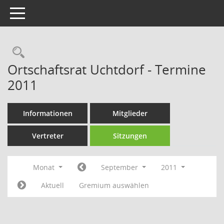
Toggle navigation
Rechercheauswahl
Ortschaftsrat Uchtdorf - Termine
2011
Informationen
Mitglieder
Vertreter
Sitzungen
Monat
September
2011
Aktuell
Gremium auswählen