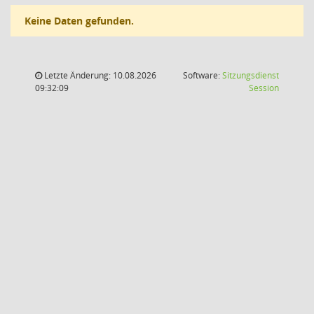
Keine Daten gefunden.
Letzte Änderung: 10.08.2026
Software:
Sitzungsdienst
(Wird in
09:32:09
Session