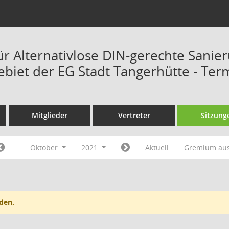
ür Alternativlose DIN-gerechte Sanie
ebiet der EG Stadt Tangerhütte - Ter
Mitglieder
Vertreter
Sitzung
Oktober
2021
Aktuell
Gremium au
den.