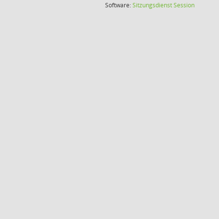
(Wird in
Software:
Sitzungsdienst
Session