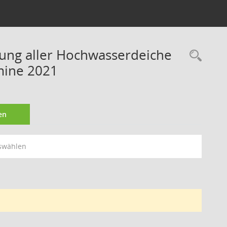
rung aller Hochwasserdeiche
Rec
mine 2021
en
swählen