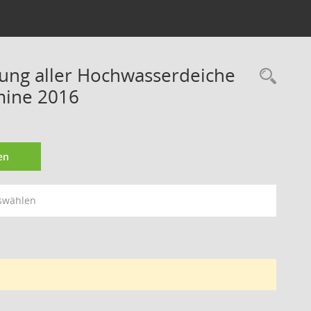
rung aller Hochwasserdeiche
Rec
mine 2016
en
swählen