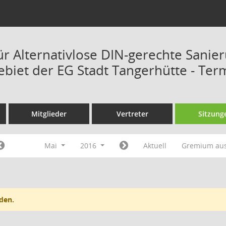
ür Alternativlose DIN-gerechte Sanie
ebiet der EG Stadt Tangerhütte - Ter
Mitglieder
Vertreter
Sitzung
Mai
2016
Aktuell
Gremium au
den.