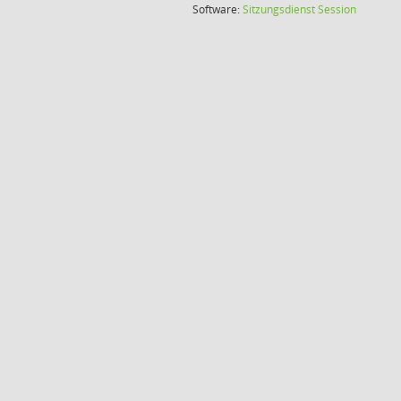
(Wird in
Software:
Sitzungsdienst
Session