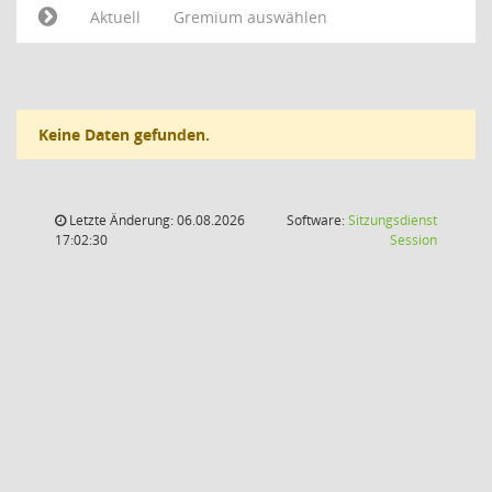
Aktuell
Gremium auswählen
Keine Daten gefunden.
Letzte Änderung: 06.08.2026
Software:
Sitzungsdienst
(Wird in
17:02:30
Session