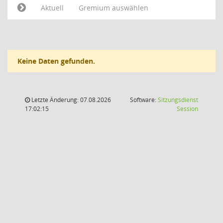
Aktuell
Gremium auswählen
Keine Daten gefunden.
Letzte Änderung: 07.08.2026
Software:
Sitzungsdienst
(Wird in
17:02:15
Session