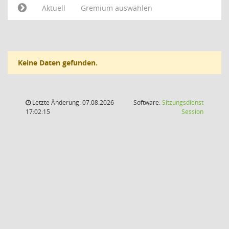
Aktuell
Gremium auswählen
Keine Daten gefunden.
Letzte Änderung: 07.08.2026
Software:
Sitzungsdienst
(Wird in
17:02:15
Session