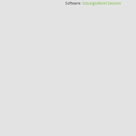
(Wird in
Software:
Sitzungsdienst
Session