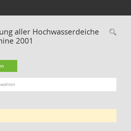
rung aller Hochwasserdeiche
Rec
mine 2001
en
swählen