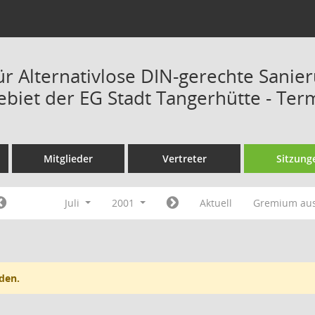
ür Alternativlose DIN-gerechte Sanie
ebiet der EG Stadt Tangerhütte - Ter
Mitglieder
Vertreter
Sitzung
Juli
2001
Aktuell
Gremium au
den.