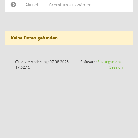
Aktuell
Gremium auswählen
Keine Daten gefunden.
Letzte Änderung: 07.08.2026
Software:
Sitzungsdienst
(Wird in
17:02:15
Session