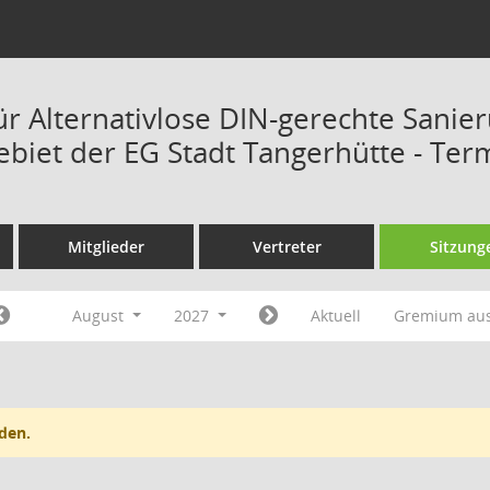
ür Alternativlose DIN-gerechte Sanie
ebiet der EG Stadt Tangerhütte - Ter
Mitglieder
Vertreter
Sitzung
August
2027
Aktuell
Gremium au
den.