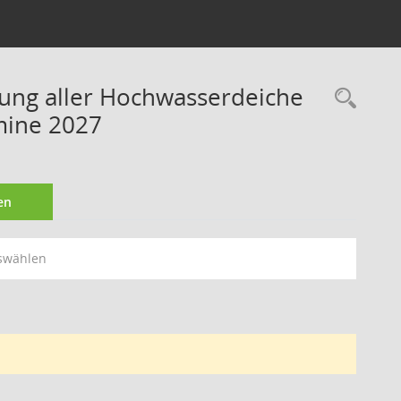
rung aller Hochwasserdeiche
Rec
mine 2027
en
swählen