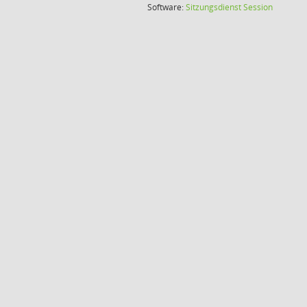
(Wird in
Software:
Sitzungsdienst
Session