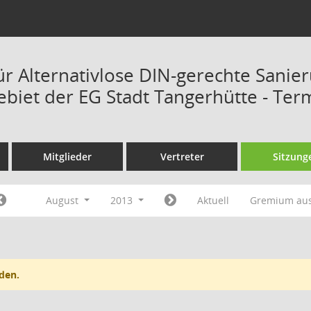
ür Alternativlose DIN-gerechte Sanie
ebiet der EG Stadt Tangerhütte - Ter
Mitglieder
Vertreter
Sitzung
August
2013
Aktuell
Gremium au
den.