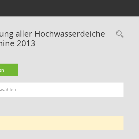
rung aller Hochwasserdeiche
Rec
mine 2013
en
swählen