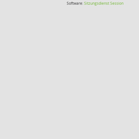
(Wird in
Software:
Sitzungsdienst
Session