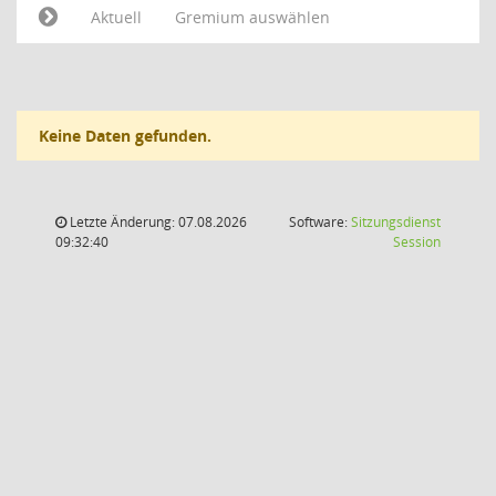
Aktuell
Gremium auswählen
Keine Daten gefunden.
Letzte Änderung: 07.08.2026
Software:
Sitzungsdienst
(Wird in
09:32:40
Session