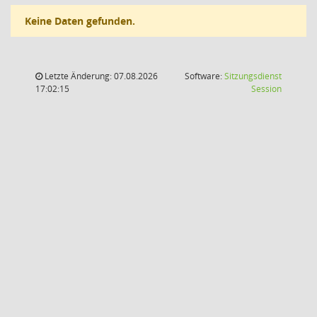
Keine Daten gefunden.
Letzte Änderung: 07.08.2026
Software:
Sitzungsdienst
(Wird in
17:02:15
Session