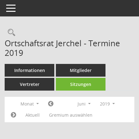
Toggle navigation
Rechercheauswahl
Ortschaftsrat Jerchel - Termine
2019
Informationen
Mitglieder
Vertreter
Sitzungen
Monat
Juni
2019
Aktuell
Gremium auswählen