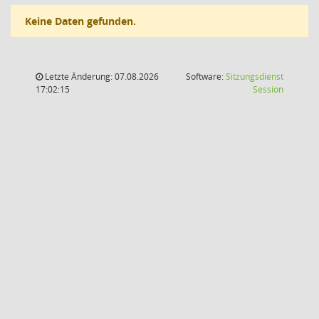
Keine Daten gefunden.
Letzte Änderung: 07.08.2026
Software:
Sitzungsdienst
(Wird in
17:02:15
Session