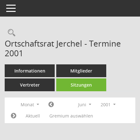
Toggle navigation
Rechercheauswahl
Ortschaftsrat Jerchel - Termine
2001
Informationen
Mitglieder
Vertreter
Sitzungen
Monat
Juni
2001
Aktuell
Gremium auswählen