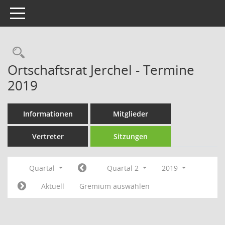
Toggle navigation
Rechercheauswahl
Ortschaftsrat Jerchel - Termine
2019
Informationen
Mitglieder
Vertreter
Sitzungen
Quartal
Quartal 2
2019
Aktuell
Gremium auswählen