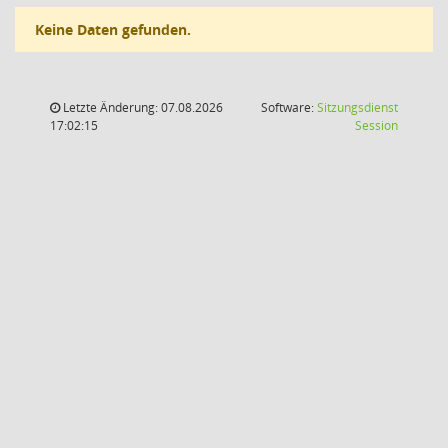
Keine Daten gefunden.
Letzte Änderung: 07.08.2026
Software:
Sitzungsdienst
(Wird in
17:02:15
Session