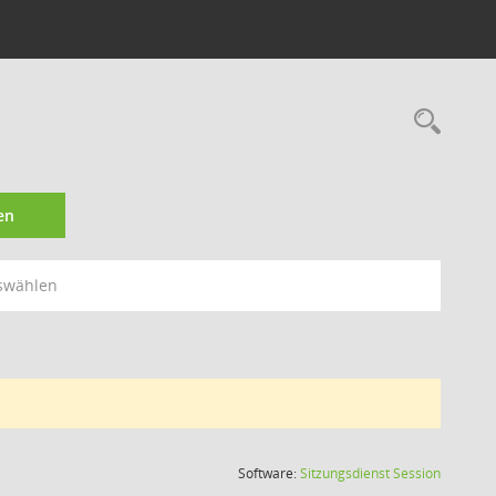
Rec
en
swählen
(Wird in
Software:
Sitzungsdienst
Session