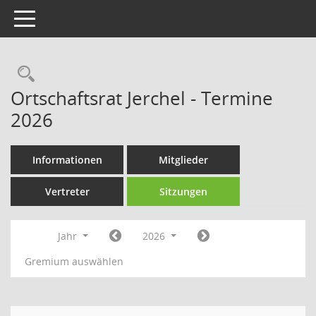
Toggle navigation
Rechercheauswahl
Ortschaftsrat Jerchel - Termine
2026
Informationen
Mitglieder
Vertreter
Sitzungen
Jahr
2026
Gremium auswählen