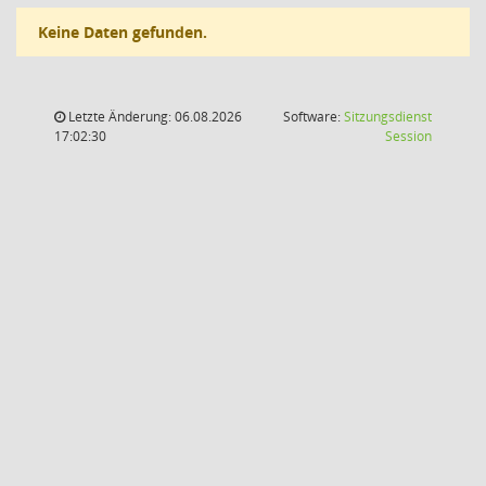
Keine Daten gefunden.
Letzte Änderung: 06.08.2026
Software:
Sitzungsdienst
(Wird in
17:02:30
Session