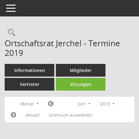
Toggle navigation
Rechercheauswahl
Ortschaftsrat Jerchel - Termine
2019
Informationen
Mitglieder
Vertreter
Sitzungen
Monat
Juni
2019
Aktuell
Gremium auswählen