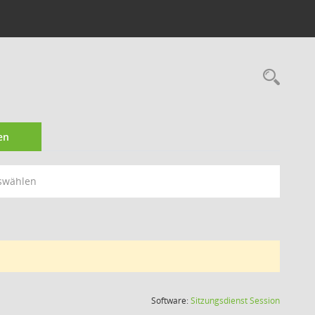
Rec
en
swählen
(Wird in
Software:
Sitzungsdienst
Session