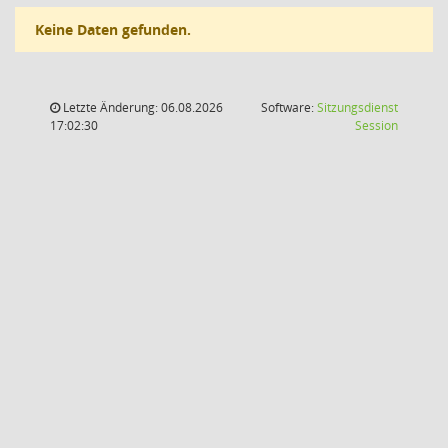
Keine Daten gefunden.
Letzte Änderung: 06.08.2026
Software:
Sitzungsdienst
(Wird in
17:02:30
Session