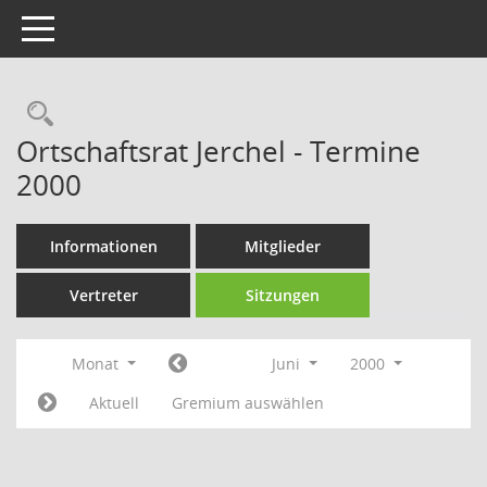
Toggle navigation
Rechercheauswahl
Ortschaftsrat Jerchel - Termine
2000
Informationen
Mitglieder
Vertreter
Sitzungen
Monat
Juni
2000
Aktuell
Gremium auswählen