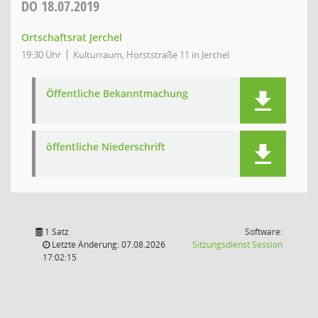
DO
18.07.2019
Ortschaftsrat Jerchel
19:30 Uhr
Kulturraum, Horststraße 11 in Jerchel
Öffentliche Bekanntmachung
öffentliche Niederschrift
1 Satz
Software:
(Wird in
Letzte Änderung: 07.08.2026
Sitzungsdienst
Session
17:02:15