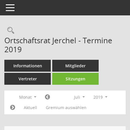
Toggle navigation
Rechercheauswahl
Ortschaftsrat Jerchel - Termine
2019
Informationen
Mitglieder
Vertreter
Sitzungen
Monat
Juli
2019
Aktuell
Gremium auswählen