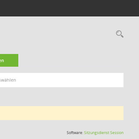
Rec
en
swählen
(Wird in
Software:
Sitzungsdienst
Session