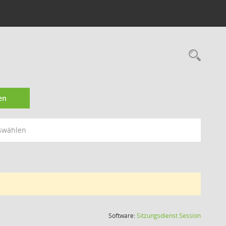
Rec
en
swählen
(Wird in
Software:
Sitzungsdienst
Session