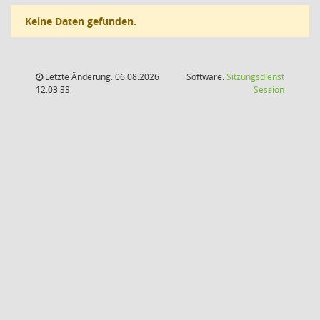
Keine Daten gefunden.
Letzte Änderung: 06.08.2026
Software:
Sitzungsdienst
(Wird in
12:03:33
Session