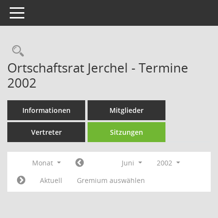
Toggle navigation
Rechercheauswahl
Ortschaftsrat Jerchel - Termine
2002
Informationen
Mitglieder
Vertreter
Sitzungen
Monat
Juni
2002
Aktuell
Gremium auswählen