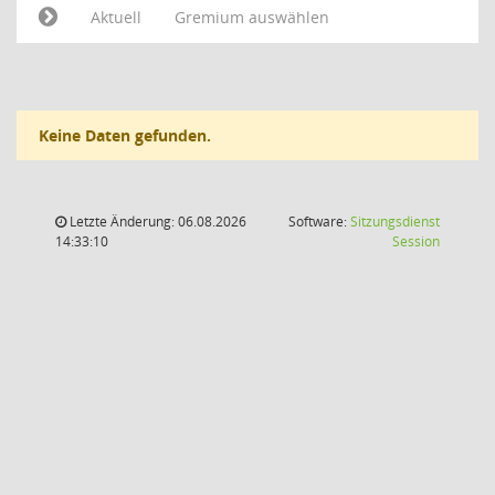
Aktuell
Gremium auswählen
Keine Daten gefunden.
Letzte Änderung: 06.08.2026
Software:
Sitzungsdienst
(Wird in
14:33:10
Session