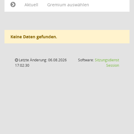
Aktuell
Gremium auswählen
Keine Daten gefunden.
Letzte Änderung: 06.08.2026
Software:
Sitzungsdienst
(Wird in
17:02:30
Session