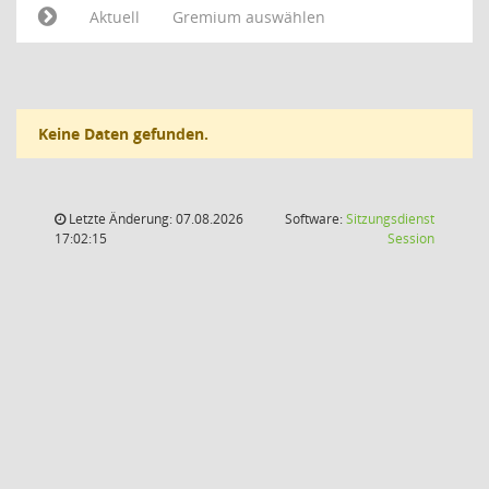
Aktuell
Gremium auswählen
Keine Daten gefunden.
Letzte Änderung: 07.08.2026
Software:
Sitzungsdienst
(Wird in
17:02:15
Session