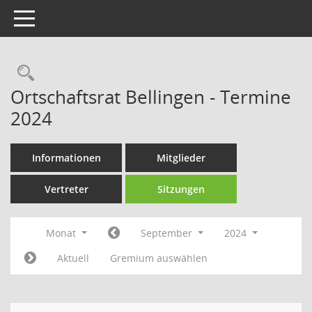
Toggle navigation
Rechercheauswahl
Ortschaftsrat Bellingen - Termine
2024
Informationen
Mitglieder
Vertreter
Sitzungen
Monat
September
2024
Aktuell
Gremium auswählen