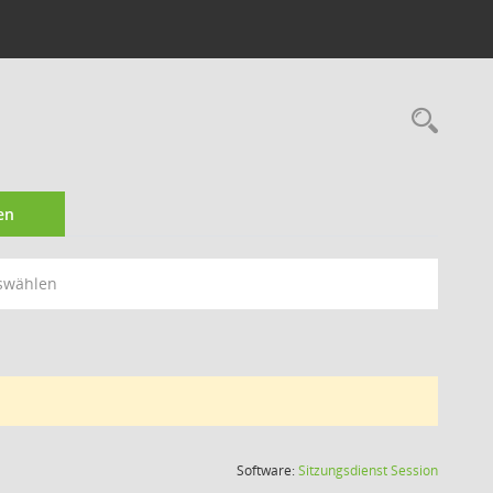
Rec
en
swählen
(Wird in
Software:
Sitzungsdienst
Session