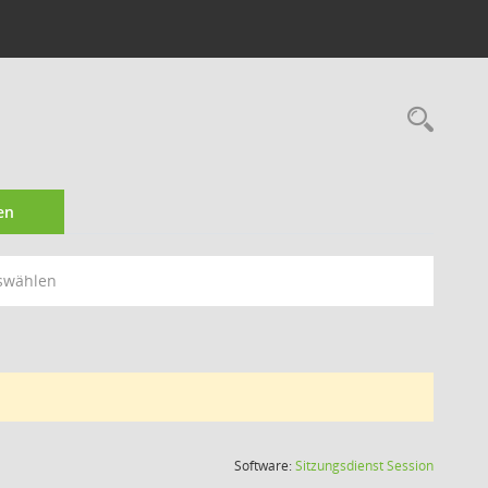
Rec
en
swählen
(Wird in
Software:
Sitzungsdienst
Session