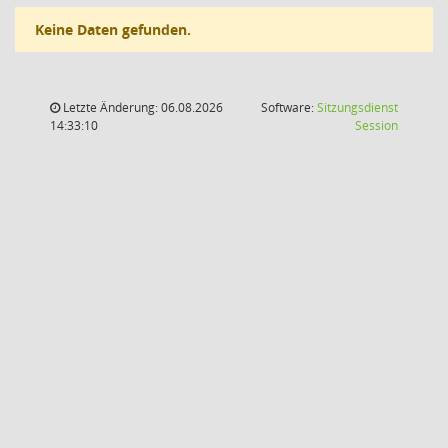
Keine Daten gefunden.
Letzte Änderung: 06.08.2026
Software:
Sitzungsdienst
(Wird in
14:33:10
Session