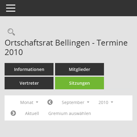
Toggle navigation
Rechercheauswahl
Ortschaftsrat Bellingen - Termine
2010
Informationen
Mitglieder
Vertreter
Sitzungen
Monat
September
2010
Aktuell
Gremium auswählen