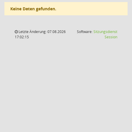
Keine Daten gefunden.
Letzte Änderung: 07.08.2026
Software:
Sitzungsdienst
(Wird in
17:02:15
Session