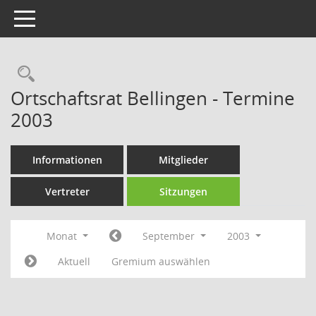
Toggle navigation
Rechercheauswahl
Ortschaftsrat Bellingen - Termine
2003
Informationen
Mitglieder
Vertreter
Sitzungen
Monat
September
2003
Aktuell
Gremium auswählen