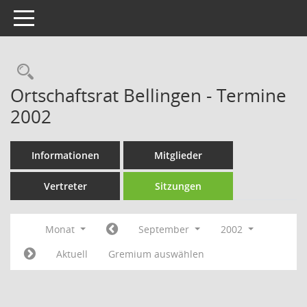
Toggle navigation
Rechercheauswahl
Ortschaftsrat Bellingen - Termine
2002
Informationen
Mitglieder
Vertreter
Sitzungen
Monat
September
2002
Aktuell
Gremium auswählen