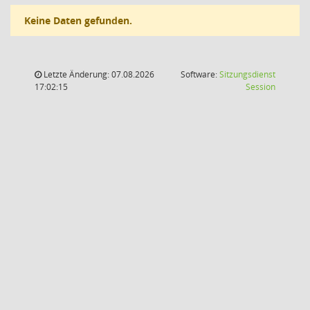
Keine Daten gefunden.
Letzte Änderung: 07.08.2026
Software:
Sitzungsdienst
(Wird in
17:02:15
Session