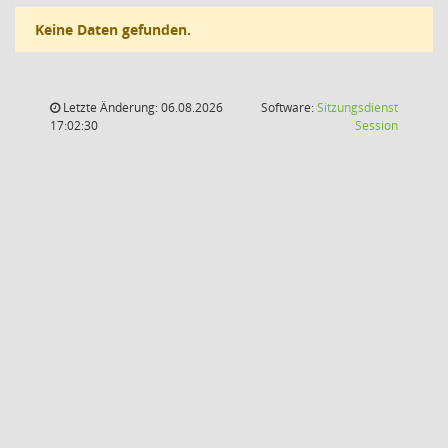
Keine Daten gefunden.
Letzte Änderung: 06.08.2026
Software:
Sitzungsdienst
(Wird in
17:02:30
Session