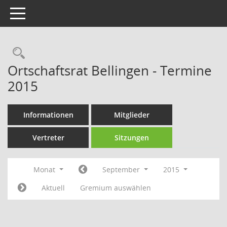
Toggle navigation
Rechercheauswahl
Ortschaftsrat Bellingen - Termine
2015
Informationen
Mitglieder
Vertreter
Sitzungen
Monat
September
2015
Aktuell
Gremium auswählen