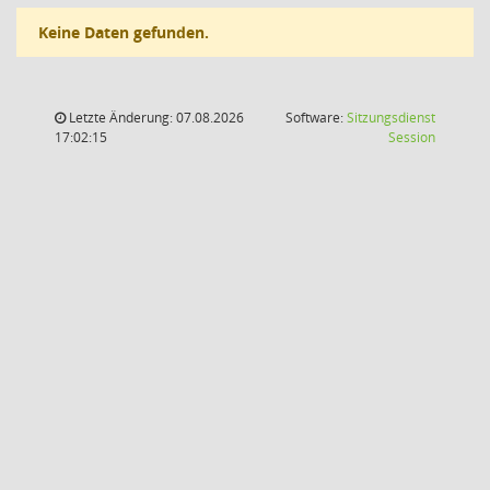
Keine Daten gefunden.
Letzte Änderung: 07.08.2026
Software:
Sitzungsdienst
(Wird in
17:02:15
Session