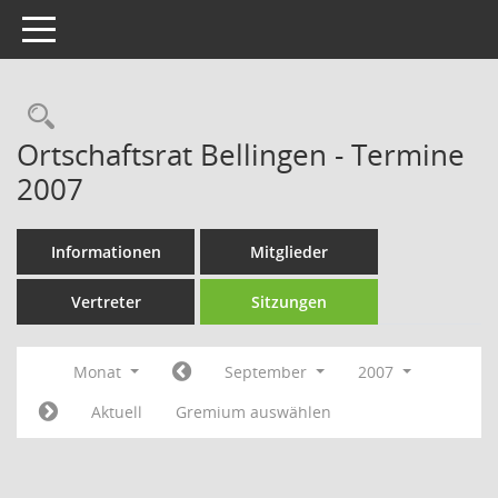
Toggle navigation
Rechercheauswahl
Ortschaftsrat Bellingen - Termine
2007
Informationen
Mitglieder
Vertreter
Sitzungen
Monat
September
2007
Aktuell
Gremium auswählen