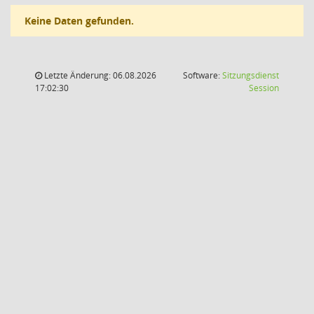
Keine Daten gefunden.
Letzte Änderung: 06.08.2026
Software:
Sitzungsdienst
(Wird in
17:02:30
Session