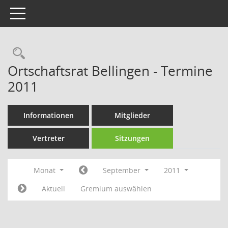
Toggle navigation
Rechercheauswahl
Ortschaftsrat Bellingen - Termine
2011
Informationen
Mitglieder
Vertreter
Sitzungen
Monat
September
2011
Aktuell
Gremium auswählen