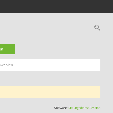
Rec
en
swählen
(Wird in
Software:
Sitzungsdienst
Session