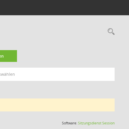
Rec
en
swählen
(Wird in
Software:
Sitzungsdienst
Session