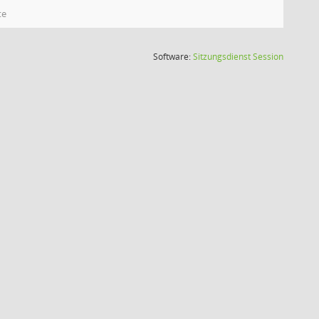
te
(Wird in
Software:
Sitzungsdienst
Session