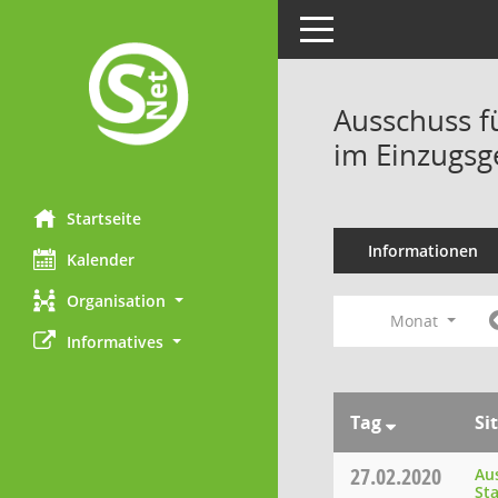
Toggle navigation
Ausschuss f
im Einzugsg
Startseite
Informationen
Kalender
Organisation
Monat
Informatives
Tag
Si
27.02.2020
Au
St