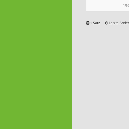
19:
1 Satz
Letzte Änder