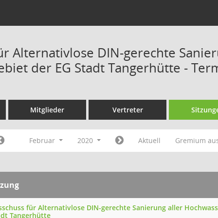
ür Alternativlose DIN-gerechte Sanie
ebiet der EG Stadt Tangerhütte - Ter
Mitglieder
Vertreter
Sitzung
Februar
2020
Aktuell
Gremium au
tzung
sschuss für Alternativlose DIN-gerechte Sanierung aller Hochwas
adt Tangerhütte