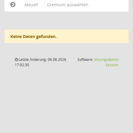
Aktuell
Gremium auswählen
Keine Daten gefunden.
Letzte Änderung: 06.08.2026
Software:
Sitzungsdienst
(Wird in
17:02:30
Session