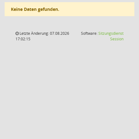
Keine Daten gefunden.
Letzte Änderung: 07.08.2026
Software:
Sitzungsdienst
(Wird in
17:02:15
Session