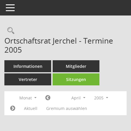
Toggle navigation
Rechercheauswahl
Ortschaftsrat Jerchel - Termine
2005
Informationen
Mitglieder
Vertreter
Sitzungen
Monat
April
2005
Aktuell
Gremium auswählen