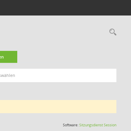
Rec
en
swählen
(Wird in
Software:
Sitzungsdienst
Session